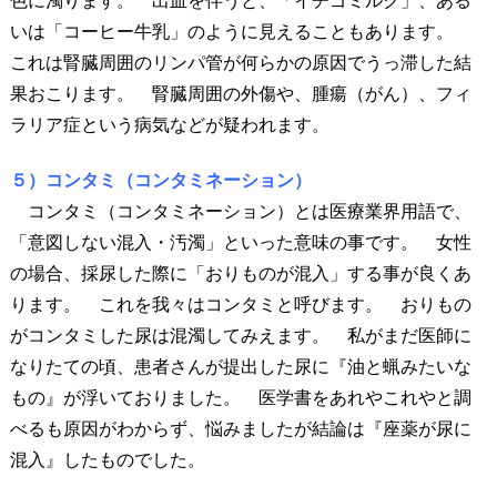
色に濁ります。 出血を伴うと、「イチゴミルク」、ある
いは「コーヒー牛乳」のように見えることもあります。
これは腎臓周囲のリンパ管が何らかの原因でうっ滞した結
果おこります。 腎臓周囲の外傷や、腫瘍（がん）、フィ
ラリア症という病気などが疑われます。
５）コンタミ（コンタミネーション）
コンタミ（コンタミネーション）とは医療業界用語で、
「意図しない混入・汚濁」といった意味の事です。 女性
の場合、採尿した際に「おりものが混入」する事が良くあ
ります。 これを我々はコンタミと呼びます。 おりもの
がコンタミした尿は混濁してみえます。 私がまだ医師に
なりたての頃、患者さんが提出した尿に『油と蝋みたいな
もの』が浮いておりました。 医学書をあれやこれやと調
べるも原因がわからず、悩みましたが結論は『座薬が尿に
混入』したものでした。