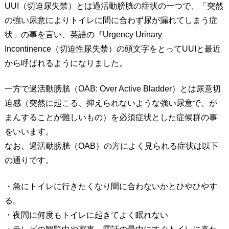
UUI（切迫尿失禁）とは過活動膀胱の症状の一つで、「突然
の強い尿意によりトイレに間に合わず尿が漏れてしまう症
状」の事を言い、英語の『Urgency Urinary
Incontinence（切迫性尿失禁）の頭文字をとってUUIと最近
から呼ばれるようになりました。
一方で過活動膀胱（OAB: Over Active Bladder）とは尿意切
迫感（突然に起こる、抑えられないような強い尿意で、が
まんすることが難しいもの）を必須症状とした症候群の事
をいいます。
なお、過活動膀胱（OAB）の方によく見られる症状は以下
の通りです。
・急にトイレに行きたくなり間に合わないかとひやひやす
る。
・夜間に何度もトイレに起きてよく眠れない