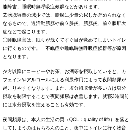
能障害、睡眠時無呼吸症候群などがあります。
②膀胱容量の減少では、膀胱に少量の尿しか貯められなく
なるもので、過活動膀胱や前立腺炎、膀胱炎、前立腺肥大
症などで起こります。
①睡眠障害は、眠りが浅くてすぐ目が覚めてしまいトイレ
に行くものです。 不眠症や睡眠時無呼吸症候群等が原因
となります。
夕方以降にコーヒーやお茶、お酒等を摂取していると、カ
フェインやアルコールによる利尿作用によって夜間頻尿が
起こりやすくなります。また、塩分摂取量が多い方は塩分
摂取を制限することで夜間頻尿は改善します。就寝3時間前
には水分摂取を控えることも有効です。
夜間頻尿は、本人の生活の質（QOL：quality of life）を落と
してしまうのはもちろんのこと、夜中にトイレに行く物音