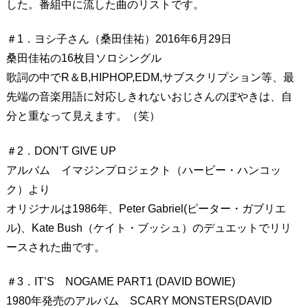
した。番組中に流した曲のリストです。
＃1．ヨシ子さん（桑田佳祐）2016年6月29日
桑田佳祐の16枚目ソロシングル
歌詞の中でR＆B,HIPHOP,EDM,サブスクリプション等、最
先端の音楽用語に対応しきれないおじさんのぼやきは、自
分と重なって見えます。（笑）
＃2．DON’T GIVE UP
アルバム イマジンプロジェクト（ハービー・ハンコッ
ク）より
オリジナルは1986年、Peter Gabriel(ピーター・ガブリエ
ル)、Kate Bush（ケイト・ブッシュ）のデュエットでリリ
ースされた曲です。
＃3．IT’S NOGAME PART1 (DAVID BOWIE)
1980年発売のアルバム SCARY MONSTERS(DAVID