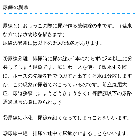
尿線の異常
尿線とはおしっこの際に尿が作る放物線の事です。（健康
な方では放物線を描きます）
尿線の異常には以下の3つの現象があります。
①尿線分離；排尿時に尿の線が1本にならずに2本以上に分
裂してしまう現象です。庭にホースを使って散水する際
に、ホースの先端を指でつぶすと出てくる水は分散します
が、この現象が尿道でおこっているのです。前立腺肥大
症、尿道狭窄（にょうどうきょうさく）等膀胱以下の尿路
通過障害の際にみられます。
②尿線細小化：尿線が細くなってしまうことをいいます。
③尿線中絶：排尿の途中で尿量が止まることをいいます。