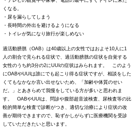
・テレビの観覧中や家事、電話の最中にすぐトイレに来た
くなる。
・尿を漏らしてしまう
・長時間の外出を避けるようになる
・トイレが気になり旅行が楽しめない
過活動膀胱（OAB）は40歳以上の女性ではおよそ10人に1
人の割合で見られる症状で、過活動膀胱の症状を自覚する
女性のうち約3分の2にUUIの症状はみられます。 このよう
にOABやUUIは誰にでも起こり得る症状ですが、相談をした
くてもなかなか言い出せないため、「加齢や体質のせい
だ。」とあきらめて我慢をしている方が多いと思われま
す。 OABやUUIは、問診や腹部超音波検査、尿検査等の比
較的簡単な検査で診断がつき、適切な治療により症状の改
善が期待できますので、恥ずかしがらずに医療機関を受診
していただきたいと思います。