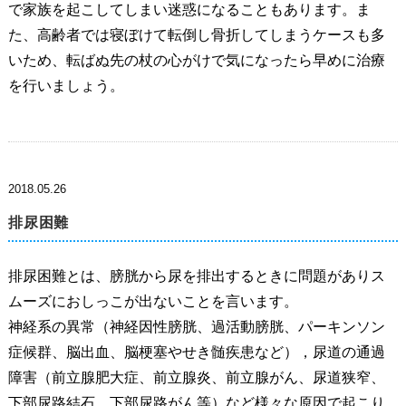
で家族を起こしてしまい迷惑になることもあります。ま
た、高齢者では寝ぼけて転倒し骨折してしまうケースも多
いため、転ばぬ先の杖の心がけで気になったら早めに治療
を行いましょう。
2018.05.26
排尿困難
排尿困難とは、膀胱から尿を排出するときに問題がありス
ムーズにおしっこが出ないことを言います。
神経系の異常（神経因性膀胱、過活動膀胱、パーキンソン
症候群、脳出血、脳梗塞やせき髄疾患など），尿道の通過
障害（前立腺肥大症、前立腺炎、前立腺がん、尿道狭窄、
下部尿路結石、下部尿路がん等）など様々な原因で起こり