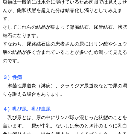
塩類は一般的には水分に溶けているため肉眼では見えませ
んが、飽和状態を超えた分は結晶化し濁りとしてみえま
す。
そしてこれらの結晶が集まって腎臓結石、尿管結石、膀胱
結石になります。
すなわち、尿路結石症の患者さんの尿にはリン酸やシュウ
酸の結晶が多く含まれていることが多いため濁って見える
のです。
３）性病
淋菌性尿道炎（淋病）、クラミジア尿道炎などで尿の濁
りを訴える場合もあります。
４）乳び尿、乳び血尿
乳び尿とは、尿の中にリンパ球が混じった状態のことを
言います。 尿が牛乳、ないしは米のとぎ汁のように乳白