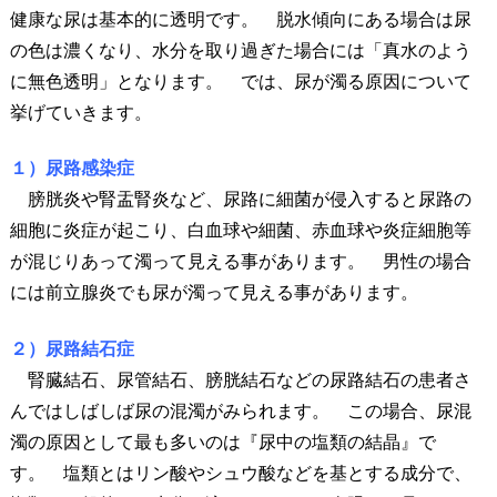
健康な尿は基本的に透明です。 脱水傾向にある場合は尿
の色は濃くなり、水分を取り過ぎた場合には「真水のよう
に無色透明」となります。 では、尿が濁る原因について
挙げていきます。
１）尿路感染症
膀胱炎や腎盂腎炎など、尿路に細菌が侵入すると尿路の
細胞に炎症が起こり、白血球や細菌、赤血球や炎症細胞等
が混じりあって濁って見える事があります。 男性の場合
には前立腺炎でも尿が濁って見える事があります。
２）尿路結石症
腎臓結石、尿管結石、膀胱結石などの尿路結石の患者さ
んではしばしば尿の混濁がみられます。 この場合、尿混
濁の原因として最も多いのは『尿中の塩類の結晶』で
す。 塩類とはリン酸やシュウ酸などを基とする成分で、