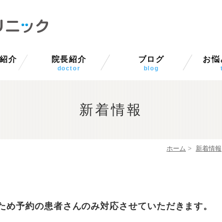
紹介
院長紹介
ブログ
お悩
要
ス
真
介
男性
女性
小児
おし
doctor
blog
新着情報
ホーム
>
新着情報
のため予約の患者さんのみ対応させていただきます。