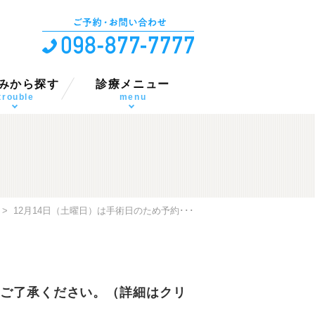
みから探す
診療メニュー
泌尿器のお悩み
泌尿器のお悩み
泌尿器のお悩み
っこのお悩み
泌尿器科一般
男性泌尿器科
女性泌尿器科
小児泌尿器科
内科・皮膚科
trouble
menu
>
12月14日（土曜日）は手術日のため予約･･･
 ご了承ください。（詳細はクリ